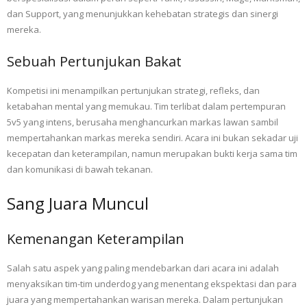
dan Support, yang menunjukkan kehebatan strategis dan sinergi
mereka.
Sebuah Pertunjukan Bakat
Kompetisi ini menampilkan pertunjukan strategi, refleks, dan
ketabahan mental yang memukau. Tim terlibat dalam pertempuran
5v5 yang intens, berusaha menghancurkan markas lawan sambil
mempertahankan markas mereka sendiri. Acara ini bukan sekadar uji
kecepatan dan keterampilan, namun merupakan bukti kerja sama tim
dan komunikasi di bawah tekanan.
Sang Juara Muncul
Kemenangan Keterampilan
Salah satu aspek yang paling mendebarkan dari acara ini adalah
menyaksikan tim-tim underdog yang menentang ekspektasi dan para
juara yang mempertahankan warisan mereka. Dalam pertunjukan