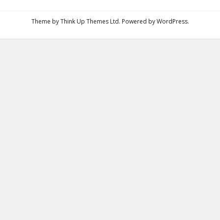
Theme by
Think Up Themes Ltd
. Powered by
WordPress
.