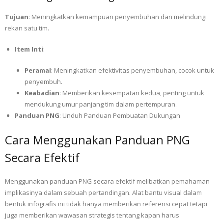
Tujuan
: Meningkatkan kemampuan penyembuhan dan melindungi
rekan satu tim.
Item Inti
:
Peramal
: Meningkatkan efektivitas penyembuhan, cocok untuk
penyembuh.
Keabadian
: Memberikan kesempatan kedua, penting untuk
mendukung umur panjang tim dalam pertempuran.
Panduan PNG
: Unduh Panduan Pembuatan Dukungan
Cara Menggunakan Panduan PNG
Secara Efektif
Menggunakan panduan PNG secara efektif melibatkan pemahaman
implikasinya dalam sebuah pertandingan. Alat bantu visual dalam
bentuk infografis ini tidak hanya memberikan referensi cepat tetapi
juga memberikan wawasan strategis tentang kapan harus