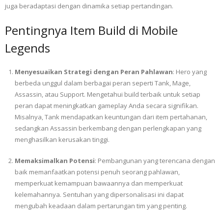
juga beradaptasi dengan dinamika setiap pertandingan.
Pentingnya Item Build di Mobile
Legends
Menyesuaikan Strategi dengan Peran Pahlawan
: Hero yang
berbeda unggul dalam berbagai peran seperti Tank, Mage,
Assassin, atau Support. Mengetahui build terbaik untuk setiap
peran dapat meningkatkan gameplay Anda secara signifikan.
Misalnya, Tank mendapatkan keuntungan dari item pertahanan,
sedangkan Assassin berkembang dengan perlengkapan yang
menghasilkan kerusakan tinggi.
Memaksimalkan Potensi
: Pembangunan yang terencana dengan
baik memanfaatkan potensi penuh seorang pahlawan,
memperkuat kemampuan bawaannya dan memperkuat
kelemahannya. Sentuhan yang dipersonalisasi ini dapat
mengubah keadaan dalam pertarungan tim yang penting.