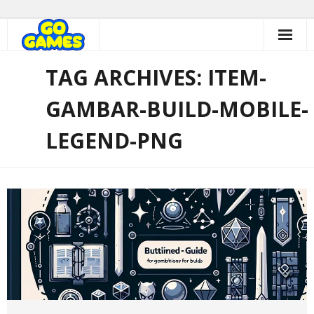
Skip
to
content
TAG ARCHIVES: ITEM-
GAMBAR-BUILD-MOBILE-
LEGEND-PNG