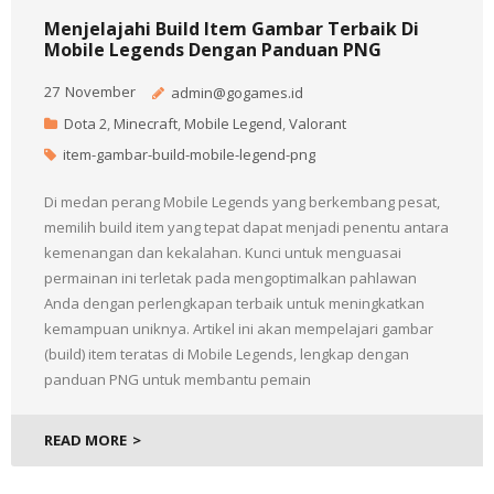
Menjelajahi Build Item Gambar Terbaik Di
Mobile Legends Dengan Panduan PNG
27
November
admin@gogames.id
Dota 2
,
Minecraft
,
Mobile Legend
,
Valorant
item-gambar-build-mobile-legend-png
Di medan perang Mobile Legends yang berkembang pesat,
memilih build item yang tepat dapat menjadi penentu antara
kemenangan dan kekalahan. Kunci untuk menguasai
permainan ini terletak pada mengoptimalkan pahlawan
Anda dengan perlengkapan terbaik untuk meningkatkan
kemampuan uniknya. Artikel ini akan mempelajari gambar
(build) item teratas di Mobile Legends, lengkap dengan
panduan PNG untuk membantu pemain
READ MORE