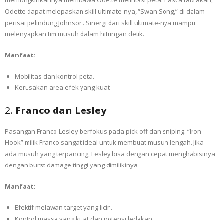
memungkinkannya membawa Odette melintasi peta. Pasca tabrakan,
Odette dapat melepaskan skill ultimate-nya, “Swan Song,” di dalam
perisai pelindung Johnson. Sinergi dari skill ultimate-nya mampu
melenyapkan tim musuh dalam hitungan detik.
Manfaat:
Mobilitas dan kontrol peta.
Kerusakan area efek yang kuat.
2.
Franco dan Lesley
Pasangan Franco-Lesley berfokus pada pick-off dan sniping. “Iron
Hook” milik Franco sangat ideal untuk membuat musuh lengah. Jika
ada musuh yang terpancing, Lesley bisa dengan cepat menghabisinya
dengan burst damage tinggi yang dimilikinya.
Manfaat:
Efektif melawan target yang licin.
Kontrol massa yang kuat dan potensi ledakan.