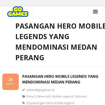
Skip
to
content
PASANGAN HERO MOBIL
LEGENDS YANG
MENDOMINASI MEDAN
PERANG
PASANGAN HERO MOBILE LEGENDS YANG
25
MENDOMINASI MEDAN PERANG
MARCH
admin@gogames.id
Dota 2
,
Minecraft
,
Mobile Legend
,
Valorant
20-pasangan-hero-mobile-legend